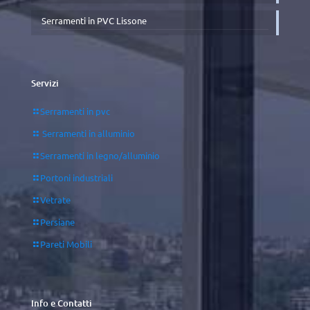
Serramenti in PVC Lissone
Servizi
Serramenti in pvc
Serramenti in alluminio
Serramenti in legno/alluminio
Portoni industriali
Vetrate
Persiane
Pareti Mobili
Info e Contatti