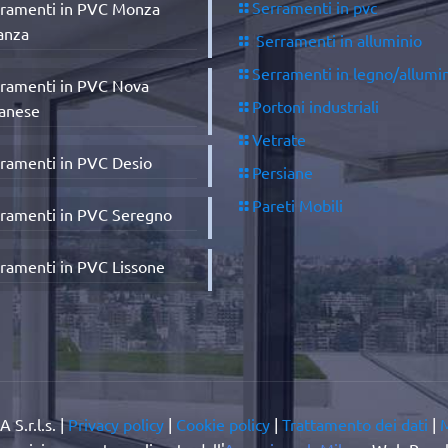
Serramenti in pvc
ramenti in PVC Monza
anza
Serramenti in alluminio
Serramenti in legno/allumi
ramenti in PVC Nova
Portoni industriali
anese
Vetrate
ramenti in PVC Desio
Persiane
Pareti Mobili
ramenti in PVC Seregno
ramenti in PVC Lissone
S.r.l.s. |
Privacy policy
|
Cookie policy
|
Trattamento dei dati
|
M