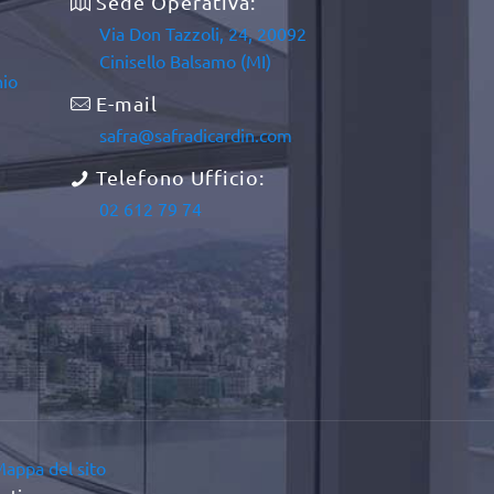
Sede Operativa:
Via Don Tazzoli, 24, 20092
Cinisello Balsamo (MI)
nio
E-mail
safra@safradicardin.com
Telefono Ufficio:
02 612 79 74
appa del sito