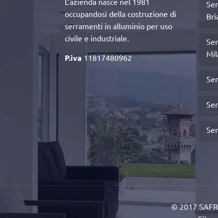
L’azienda nasce nel 1981
Ser
occupandosi della costruzione di
Bri
serramenti in alluminio per uso
civile e industriale.
Ser
Mil
P.iva
11817480962
Ser
Ser
Ser
© 2017 SAFRA 