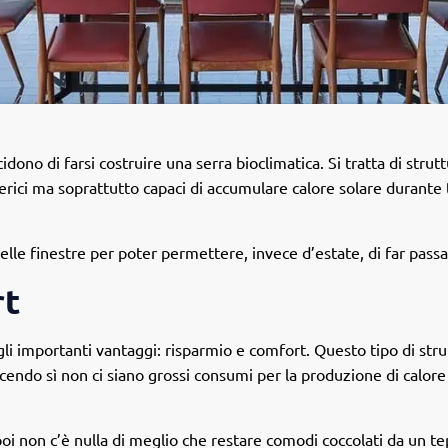
ono di farsi costruire una serra bioclimatica. Si tratta di strutt
ferici ma soprattutto capaci di accumulare calore solare durante 
e finestre per poter permettere, invece d’estate, di far passar
rt
i importanti vantaggi: risparmio e comfort. Questo tipo di strut
acendo sì non ci siano grossi consumi per la produzione di calore
poi non c’è nulla di meglio che restare comodi coccolati da un t