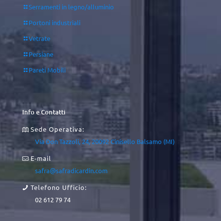
Serramenti in legno/alluminio
Portoni industriali
Vetrate
Persiane
Pareti Mobili
Info e Contatti
Sede Operativa:
Via Don Tazzoli, 24, 20092 Cinisello Balsamo (MI)
E-mail
safra@safradicardin.com
Telefono Ufficio:
02 612 79 74