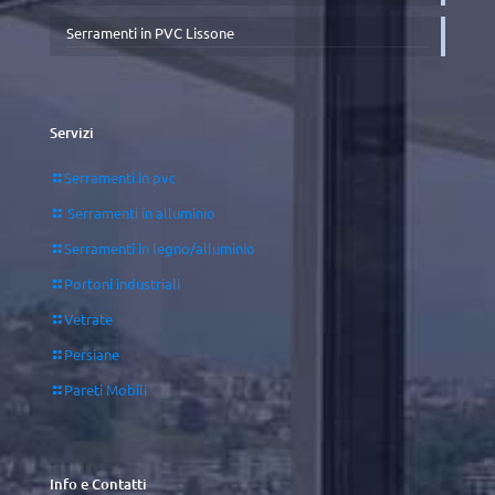
Serramenti in PVC Lissone
Servizi
Serramenti in pvc
Serramenti in alluminio
Serramenti in legno/alluminio
Portoni industriali
Vetrate
Persiane
Pareti Mobili
Info e Contatti